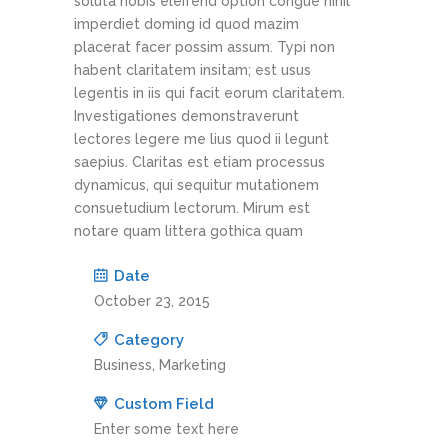
soluta nobis eleifend option congue nihil
imperdiet doming id quod mazim
placerat facer possim assum. Typi non
habent claritatem insitam; est usus
legentis in iis qui facit eorum claritatem.
Investigationes demonstraverunt
lectores legere me lius quod ii legunt
saepius. Claritas est etiam processus
dynamicus, qui sequitur mutationem
consuetudium lectorum. Mirum est
notare quam littera gothica quam
Date
October 23, 2015
Category
Business, Marketing
Custom Field
Enter some text here