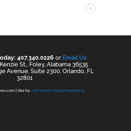
oday: 407.340.0226
or
Email Us
enzie St., Foley, Alabama 36535
e Avenue, Suite 2300, Orlando, FL
32801
es.com | Site by:
Jeff Garner Digital Marketing