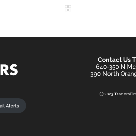
Contact Us T
640-350 N McK
390 North Orang
Ⓒ 2023 TradersTim
il Alerts