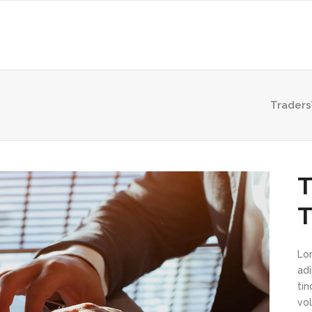
Trader
T
T
Lo
ad
ti
vol