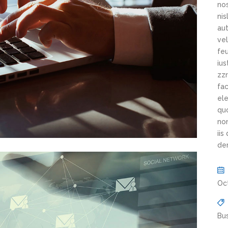
nos
ni
aut
vel
feu
ius
zzr
fac
ele
qu
non
iis
de
Oc
Bu