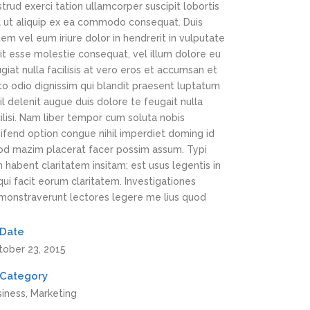
trud exerci tation ullamcorper suscipit lobortis
sl ut aliquip ex ea commodo consequat. Duis
em vel eum iriure dolor in hendrerit in vulputate
it esse molestie consequat, vel illum dolore eu
giat nulla facilisis at vero eros et accumsan et
to odio dignissim qui blandit praesent luptatum
il delenit augue duis dolore te feugait nulla
ilisi. Nam liber tempor cum soluta nobis
ifend option congue nihil imperdiet doming id
od mazim placerat facer possim assum. Typi
 habent claritatem insitam; est usus legentis in
 qui facit eorum claritatem. Investigationes
monstraverunt lectores legere me lius quod
Date
tober 23, 2015
Category
siness, Marketing