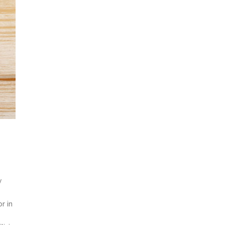
y
r in