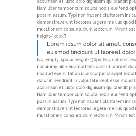
accumsan et iusto odio dignissim qui blandit prae
Nam liber tempor cum soluta nobis eleifend opt
possim assum. Typi non habent claritatem insitam;
demonstraverunt lectores legere me lius quod ii
mutationem consuetudium lectorum. Mirum est 
height=”30px”]
Lorem ipsum dolor sit amet, cons
euismod tincidunt ut laoreet dolo
[vc_empty_space height=”30px”][vc_column_text]
nonummy nibh euismod tincidunt ut laoreet dolo
nostrud exerci tation ullamcorper suscipit lobor
dolor in hendrerit in vulputate velit esse molesti
accumsan et iusto odio dignissim qui blandit prae
Nam liber tempor cum soluta nobis eleifend opt
possim assum. Typi non habent claritatem insitam;
demonstraverunt lectores legere me lius quod ii
mutationem consuetudium lectorum. Mirum est 