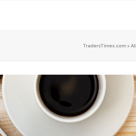
TradersTimes.com
>
Al