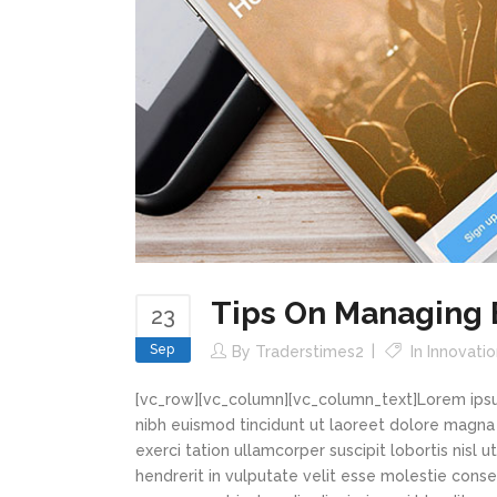
Tips On Managing 
23
Sep
By
Traderstimes2
In
Innovatio
[vc_row][vc_column][vc_column_text]Lorem ipsu
nibh euismod tincidunt ut laoreet dolore magna 
exerci tation ullamcorper suscipit lobortis nisl
hendrerit in vulputate velit esse molestie conseq