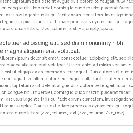
sent luptatum zzril delenit augue duis dolore te feugait nulla facil
ion congue nihil imperdiet doming id quod mazim placerat facer
 est usus legentis in iis qui facit eorum claritatem. Investigation
 legunt saepius. Claritas est etiam processus dynamicus, qui sequi
notare quam littera [/vc_column_text][vc_empty_space
ectetuer adipiscing elit, sed diam nonummy nibh
re magna aliquam erat volutpat.
Lorem ipsum dolor sit amet, consectetuer adipiscing elit, sed d
re magna aliquam erat volutpat. Ut wisi enim ad minim veniam, qu
tis nisl ut aliquip ex ea commodo consequat. Duis autem vel eum ir
e consequat, vel illum dolore eu feugiat nulla facilisis at vero ero
sent luptatum zzril delenit augue duis dolore te feugait nulla facil
ion congue nihil imperdiet doming id quod mazim placerat facer
 est usus legentis in iis qui facit eorum claritatem. Investigation
 legunt saepius. Claritas est etiam processus dynamicus, qui sequi
notare quam littera [/vc_column_text][/vc_column][/vc_row]