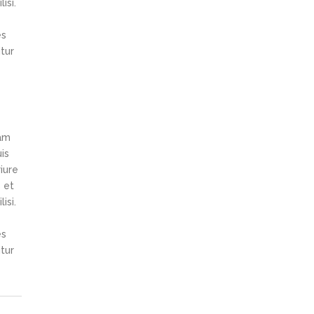
isi.
es
tur
iam
is
iure
s et
isi.
es
tur